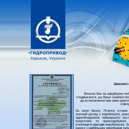
Шановні 
Вітаємо Вас на офіційному веб
сподіваємося, що Ваше знайомство
до встановлення між нами довгот
співпр
За свою багату 70-річну історію
значний досвід у виробництві, ремо
гідрообладнання найширшого заст
енергетики та гірничодобувної
утилізацією відходів виробництва. З
одного з найбільших виробників галу