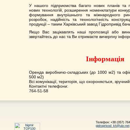
У нашого підприємства багато нових планів та 
нових технологій, розширення номенклатури конку
формування внутрішнього та міжнародного ринк
розробок, надійність та технологічність конструкц
продукції – таким Харківський завод Гідропривід бачи
Якщо Вас зацікавлять наші пропозиції або вини
звертайтесь до нас та Ви отримаєте вичерпну інфор
Інформація
Оренда виробничо-складських (до 1000 м2) та офі
500 м2)
Всі комунікації, територія, що охороняється, зручний 
Контактні телефони:
764-51-58
Телефон: +38 (057) 76
gidroprivod_kh@ukr.net