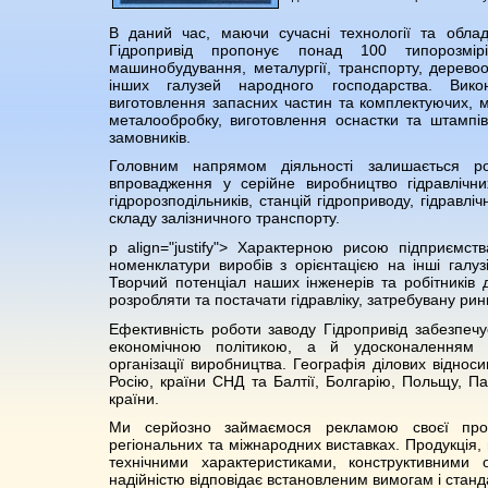
В даний час, маючи сучасні технології та облад
Гідропривід пропонує понад 100 типорозмір
машинобудування, металургії, транспорту, дерево
інших галузей народного господарства. Вик
виготовлення запасних частин та комплектуючих, ме
металообробку, виготовлення оснастки та штампів
замовників.
Головним напрямом діяльності залишається ро
впровадження у серійне виробництво гідравлічних
гідророзподільників, станцій гідроприводу, гідравлі
складу залізничного транспорту.
p align="justify"> Характерною рисою підприємст
номенклатури виробів з орієнтацією на інші галуз
Творчий потенціал наших інженерів та робітників 
розробляти та постачати гідравліку, затребувану рин
Ефективність роботи заводу Гідропривід забезпеч
економічною політикою, а й удосконаленням с
організації виробництва. Географія ділових віднос
Росію, країни СНД та Балтії, Болгарію, Польщу, Пак
країни.
Ми серйозно займаємося рекламою своєї прод
регіональних та міжнародних виставках. Продукція,
технічними характеристиками, конструктивними 
надійністю відповідає встановленим вимогам і стан